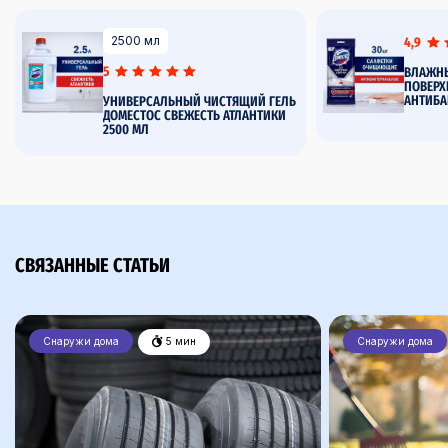
2500 мл
4,9
5
ВЛАЖНЫ
ПОВЕРХ
АНТИБА
УНИВЕРСАЛЬНЫЙ ЧИСТЯЩИЙ ГЕЛЬ
ДОМЕСТОС СВЕЖЕСТЬ АТЛАНТИКИ
2500 МЛ
СВЯЗАННЫЕ СТАТЬИ
Снаружи дома
5 мин
Снаружи дома