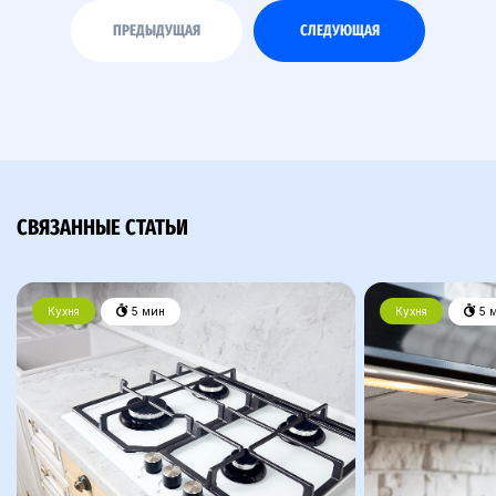
ПРЕДЫДУЩАЯ
СЛЕДУЮЩАЯ
СВЯЗАННЫЕ СТАТЬИ
Кухня
5 мин
Кухня
5 