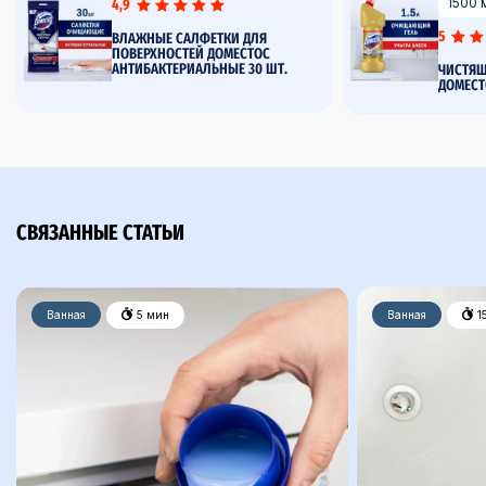
1500 
4,9
5
ВЛАЖНЫЕ САЛФЕТКИ ДЛЯ
ПОВЕРХНОСТЕЙ ДОМЕСТОС
АНТИБАКТЕРИАЛЬНЫЕ 30 ШТ.
ЧИСТЯЩ
ДОМЕСТ
СВЯЗАННЫЕ СТАТЬИ
Ванная
5 мин
Ванная
1