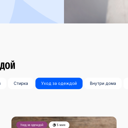
ЖДОЙ
я
Стирка
Уход за одеждой
Внутри дома
Уход за одеждой
5 мин