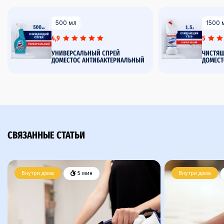
500 мл
1500 
4,9
5
УНИВЕРСАЛЬНЫЙ СПРЕЙ
ЧИСТЯЩ
ДОМЕСТОС АНТИБАКТЕРИАЛЬНЫЙ
ДОМЕСТ
СВЯЗАННЫЕ СТАТЬИ
Внутри дома
5 мин
Внутри дома