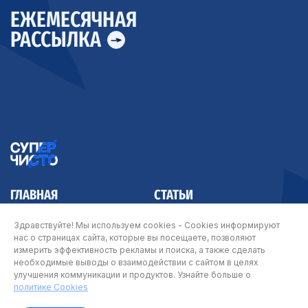
ЕЖЕМЕСЯЧНАЯ
РАССЫЛКА
ГЛАВНАЯ
СТАТЬИ
КОНТАКТЫ
Здравствуйте! Мы используем cookies - Cookies информируют
нас о страницах сайта, которые вы посещаете, позволяют
измерить эффективность рекламы и поиска, а также сделать
необходимые выводы о взаимодействии с сайтом в целях
улучшения коммуникации и продуктов. Узнайте больше о
© Арнест ЮниРусь 2026
политике Cookies
Карта сайта
|
Политика Cookie
|
Политика о персональных данных
|
Условия