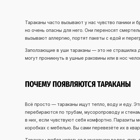
Тараканы часто вызывают у нас чувство паники и б
но очень опасны для него. Они переносят смертельн
вызывают аллергию, портят пакеты с едой и пере
Заползающие в уши тараканы — это не страшилка 
могут проникнуть в ушные раковины или в нос чел
ПОЧЕМУ ПОЯВЛЯЮТСЯ ТАРАКАНЫ
Всё просто — тараканы ищут тепло, воду и еду. Эт
перебираются по трубам, мусоропроводу и стенам
в них, если чувствуют себя комфортно. Паразиты 
коробках с мебелью. Вы сами перевезёте их в квар
Тараканы любят копаться в мусорном ведре, пить в