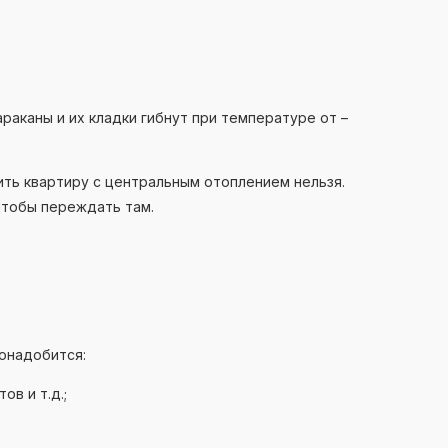
аканы и их кладки гибнут при температуре от –
ить квартиру с центральным отоплением нельзя.
 чтобы переждать там.
онадобится:
ов и т.д.;