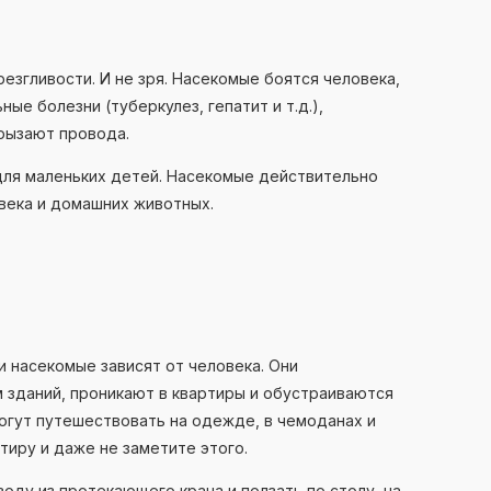
резгливости. И не зря. Насекомые боятся человека,
ые болезни (туберкулез, гепатит и т.д.),
грызают провода.
для маленьких детей. Насекомые действительно
овека и домашних животных.
и насекомые зависят от человека. Они
 зданий, проникают в квартиры и обустраиваются
могут путешествовать на одежде, в чемоданах и
тиру и даже не заметите этого.
оду из протекающего крана и ползать по столу, на