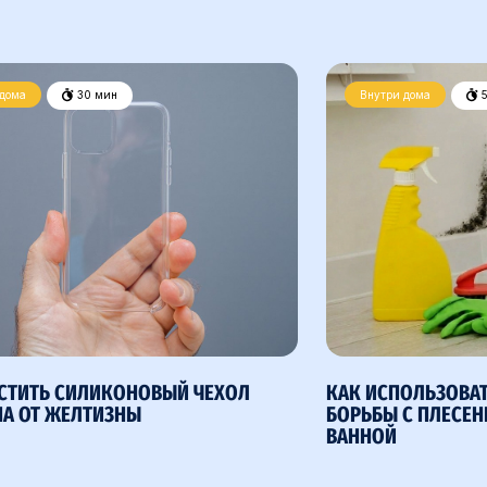
 дома
30 мин
Внутри дома
5
СТИТЬ СИЛИКОНОВЫЙ ЧЕХОЛ
КАК ИСПОЛЬЗОВАТ
А ОТ ЖЕЛТИЗНЫ
БОРЬБЫ С ПЛЕСЕН
ВАННОЙ