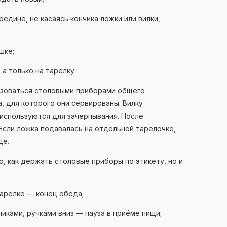
едине, не касаясь кончика ложки или вилки,
шке;
а только на тарелку.
ьзоваться столовыми приборами общего
, для которого они сервированы. Вилку
 используются для зачерпывания. После
Если ложка подавалась на отдельной тарелочке,
де.
о, как держать столовые приборы по этикету, но и
арелке — конец обеда;
иками, ручками вниз — пауза в приёме пищи;