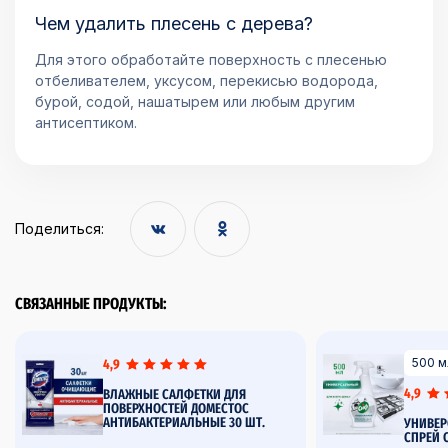
Чем удалить плесень с дерева?
Для этого обработайте поверхность с плесенью
отбеливателем, уксусом, перекисью водорода,
бурой, содой, нашатырем или любым другим
антисептиком.
Поделиться:
СВЯЗАННЫЕ ПРОДУКТЫ:
500 м
4,9
4,9
ВЛАЖНЫЕ САЛФЕТКИ ДЛЯ
ПОВЕРХНОСТЕЙ ДОМЕСТОС
АНТИБАКТЕРИАЛЬНЫЕ 30 ШТ.
УНИВЕ
СПРЕЙ 