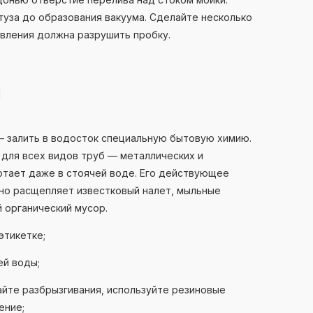
туза до образования вакуума. Сделайте несколько
вления должна разрушить пробку.
Й
— залить в водосток специальную бытовую химию.
для всех видов труб — металлических и
отает даже в стоячей воде. Его действующее
вно расщепляет известковый налет, мыльные
й органический мусор.
этикетке;
ей воды;
йте разбрызгивания, используйте резиновые
ение;