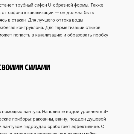
станет трубный сифон U-образной формы. Также
 от сифона к канализации — он должна быть
ясь в стакан. Для лучшего оттока воды
збегая контруклона. Для герметизации стыков
может попасть в канализацию и образовать пробку
 СВОИМИ СИЛАМИ
 помощью вантуза. Наполните водой уровнем в 4-
еские приборы: раковины, ванну, поддон душевой
й вантузом гидроудар сработает эффективнее. С
донью отверстие перелива над стоком мойки.