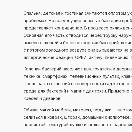
Спальня, детская и гостиная считаются оплотом у
проблемах. Но вездесущие опасные бактерии проб
представляет кондиционер. В процессе охлаждени
Основная его часть отводится через трубку наружу
пылевых клещей и болезнетворных бактерий: легио
с потоком холодного воздуха они вырываются на 
аллергические реакции, ОРВИ, ангину, пневмонию, 
Колонии бактерий населяют выключатели и дверные
технике: смартфонах, телевизионных пультах, клав
После частых касаний на поверхности гаджетов ос
среда для бактерий и магнит для грязи. Примерно
кресел и диванов.
Обивка мягкой мебели, матрасы, подушки — насто
селиться в коврах, шторах, домашней библиотеке,
ворсистой текстурой лучше использовать пароочи