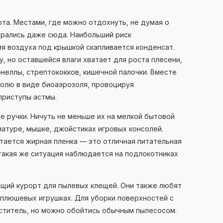
юта. Местами, где можно отдохнуть, не думая о
рались даже сюда. Наибольший риск
я воздуха под крышкой скапливается конденсат.
, но оставшейся влаги хватает для роста плесени,
неллы, стрептококков, кишечной палочки. Вместе
волю в виде биоаэрозоля, провоцируя
приступы астмы.
 ручки. Ничуть не меньше их на мелкой бытовой
иатуре, мышке, джойстиках игровых консолей.
тается жирная пленка — это отличная питательная
 такая же ситуация наблюдается на подлокотниках
ящий курорт для пылевых клещей. Они также любят
 плюшевых игрушках. Для уборки поверхностей с
ститель, но можно обойтись обычным пылесосом.