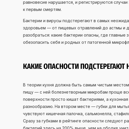
равновесие нарушается, и регистрируются случаи
к первым смертям.
Бактерии и вирусы подстерегают в самых неожида
здоровьем — от пищевых отравлений до астмы и д
разобраться: какие бактерии опасны, где главные з
обезопасить себя и родных от патогенной микроф
КАКИЕ ОПАСНОСТИ ПОДСТЕРЕГАЮТ 
В теории кухня должна быть самым чистым местом
пищу — с ней болезнетворным микробам проще все
поверхности просто кишат бактериями, а кухонная
разнообразию. На втором месте — губки для мытья
чувствуют кишечная палочка, сальмонелла, стафило
Сразу за губками в рейтинге опасности следуют 
бактерий здесь на 200% выше, чем на ободке унит