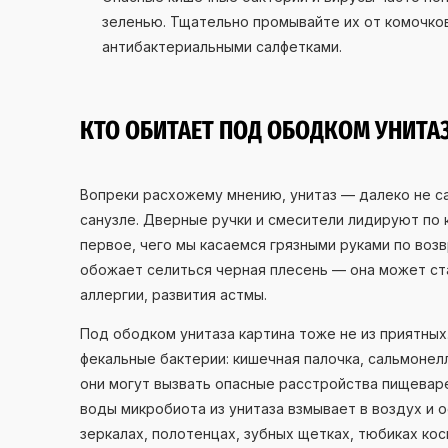
зеленью. Тщательно промывайте их от комочков
антибактериальными салфетками.
КТО ОБИТАЕТ ПОД ОБОДКОМ УНИТА
Вопреки расхожему мнению, унитаз — далеко не с
санузле. Дверные ручки и смесители лидируют по
первое, чего мы касаемся грязными руками по возв
обожает селиться черная плесень — она может ст
аллергии, развития астмы.
Под ободком унитаза картина тоже не из приятны
фекальные бактерии: кишечная палочка, сальмонелл
они могут вызвать опасные расстройства пищеваре
воды микробиота из унитаза взмывает в воздух и 
зеркалах, полотенцах, зубных щетках, тюбиках кос