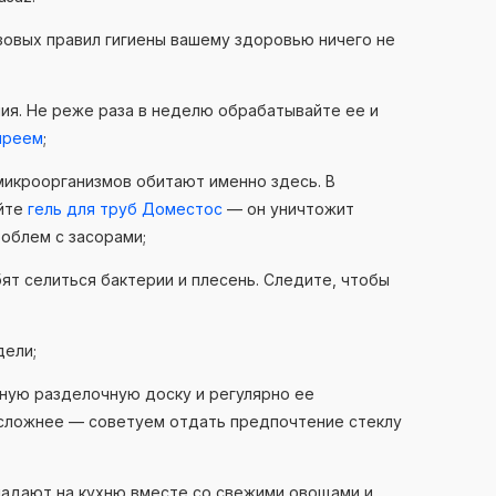
зовых правил гигиены вашему здоровью ничего не
ия. Не реже раза в неделю обрабатывайте ее и
преем
;
микроорганизмов обитают именно здесь. В
уйте
гель для труб Доместос
— он уничтожит
роблем с засорами;
т селиться бактерии и плесень. Следите, чтобы
дели;
ьную разделочную доску и регулярно ее
 сложнее — советуем отдать предпочтение стеклу
падают на кухню вместе со свежими овощами и