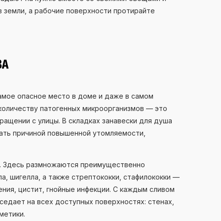
 земли, а рабочие поверхности протирайте
ЗА
амое опасное место в доме и даже в самом
 количеству патогенных микроорганизмов — это
ращении с улицы. В складках занавески для душа
ать причиной повышенной утомляемости,
х. Здесь размножаются преимущественно
а, шигелла, а также стрептококки, стафилококки —
ния, цистит, гнойные инфекции. С каждым сливом
оседает на всех доступных поверхностях: стенах,
метики.