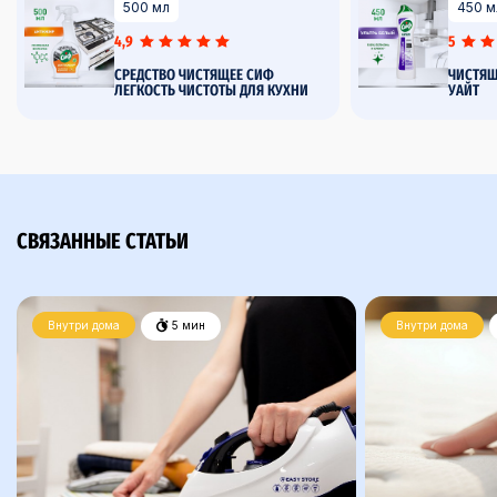
500 мл
450 м
4,9
5
СРЕДСТВО ЧИСТЯЩЕЕ СИФ
ЧИСТЯЩ
ЛЕГКОСТЬ ЧИСТОТЫ ДЛЯ КУХНИ
УАЙТ
СВЯЗАННЫЕ СТАТЬИ
Внутри дома
5 мин
Внутри дома