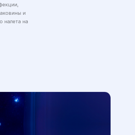
фекции,
раковины и
о налета на