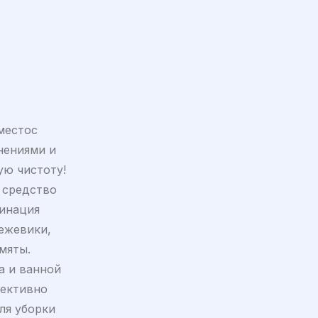
местос
нениями и
ую чистоту!
е средство
бинация
 ежевики,
мяты.
а и ванной
фективно
ля уборки