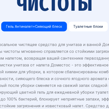
ЧИСТОТЫ
Гель Антиналет+Сияющий блеск
Туалетные блоки
рсальное чистящее средство для унитаза и ванной До
ы чистоты мгновенно справляется со стойкими загряз
м налетом, возвращая вашей сантехнике первозданн
чистки унитаза от налета Доместос - это эффективно
й химии для уборки, в котором сбалансированы ком
ности, сияющего блеска и сочного ягодного аромата
рый после уборки сменяется на свежий запах сладкой 
рующий цветной гель для ежедневной уборки туалет
 до 100% бактерий, блокирует неприятные запахи, эф
стойкие загрязнения и известковый налет. Средство д