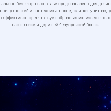
сальное без хлора в составе предназначено для дезин
поверхностей и сантехники: полов, плитки, унитаза, 
о эффективно препятствует образованию известковог
сантехнике и дарит ей безупречный блеск.