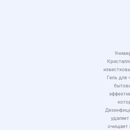
Униве
Кристалл
известковы
Гель для 
бытово
эффектив
кото
Дезинфици
удаляет
очищает 