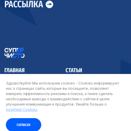
РАССЫЛКА
ГЛАВНАЯ
СТАТЬИ
КОНТАКТЫ
Здравствуйте! Мы используем cookies - Cookies информируют
нас о страницах сайта, которые вы посещаете, позволяют
измерить эффективность рекламы и поиска, а также сделать
необходимые выводы о взаимодействии с сайтом в целях
улучшения коммуникации и продуктов. Узнайте больше о
© Арнест ЮниРусь 2026
политике Cookies
Карта сайта
|
Политика Cookie
|
Политика о персональных данных
|
Условия
пользования сайтом
СОГЛАСЕН