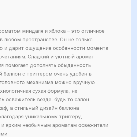
роматом миндаля и яблока – это отличное
в любом пространстве. Он не только
но и дарит ощущение особенности момента
очетаниям. Сладкий и уютный аромат
ля помогает дополнять обыденность
 баллон с триггером очень удобен в
 головного механизма можно вручную
хнологичная сухая формула, не
ь освежитель везде, будь то салон
каф, а стильный дизайн баллона
лагодаря уникальному триггеру,
е и ярким необычным ароматам освежители
ыми