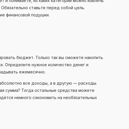
 и понимаете, из каких категорий можно извлечь
 Обязательно ставьте перед собой цель.
ние финансовой подушки.
ировать бюджет. Только так вы сможете накопить
уск. Определите нужное количество денег и
кладывать ежемесячно.
 абсолютно все доходы, а в другую — расходы.
ая сумма? Тогда остальные средства можете
ридётся немного сэкономить на необязательных