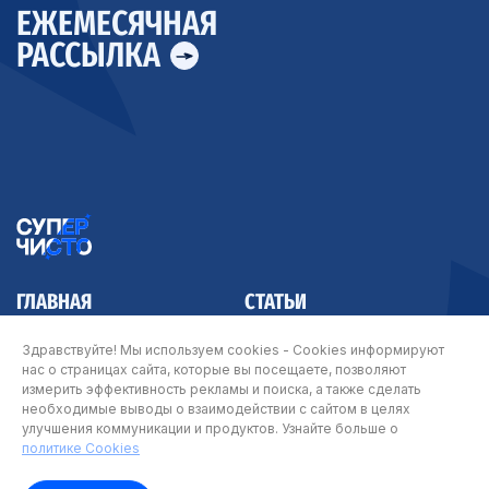
ЕЖЕМЕСЯЧНАЯ
РАССЫЛКА
ГЛАВНАЯ
СТАТЬИ
КОНТАКТЫ
Здравствуйте! Мы используем cookies - Cookies информируют
нас о страницах сайта, которые вы посещаете, позволяют
измерить эффективность рекламы и поиска, а также сделать
необходимые выводы о взаимодействии с сайтом в целях
улучшения коммуникации и продуктов. Узнайте больше о
© Арнест ЮниРусь 2026
политике Cookies
Карта сайта
|
Политика Cookie
|
Политика о персональных данных
|
Условия
пользования сайтом