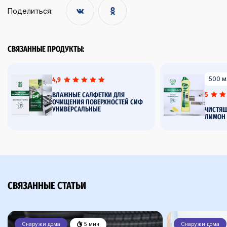
Поделиться:
СВЯЗАННЫЕ ПРОДУКТЫ:
500 м
4,9
5
ВЛАЖНЫЕ САЛФЕТКИ ДЛЯ
ОЧИЩЕНИЯ ПОВЕРХНОСТЕЙ СИФ
УНИВЕРСАЛЬНЫЕ
ЧИСТЯЩ
ЛИМОН
СВЯЗАННЫЕ СТАТЬИ
Снаружи дома
5 мин
Снаружи дома