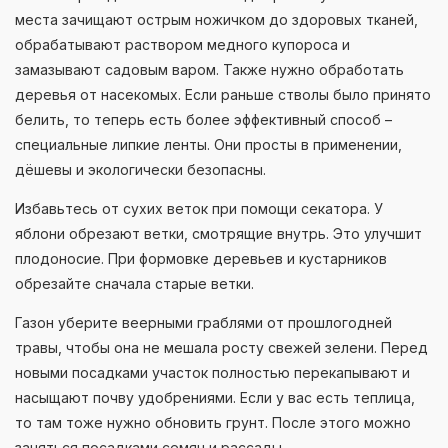
места зачищают острым ножичком до здоровых тканей,
обрабатывают раствором медного купороса и
замазывают садовым варом. Также нужно обработать
деревья от насекомых. Если раньше стволы было принято
белить, то теперь есть более эффективный способ –
специальные липкие ленты. Они просты в применении,
дёшевы и экологически безопасны.
Избавьтесь от сухих веток при помощи секатора. У
яблони обрезают ветки, смотрящие внутрь. Это улучшит
плодоносие. При формовке деревьев и кустарников
обрезайте сначала старые ветки.
Газон уберите веерными граблями от прошлогодней
травы, чтобы она не мешала росту свежей зелени. Перед
новыми посадками участок полностью перекапывают и
насыщают почву удобрениями. Если у вас есть теплица,
то там тоже нужно обновить грунт. После этого можно
заняться посадками семян и рассады.