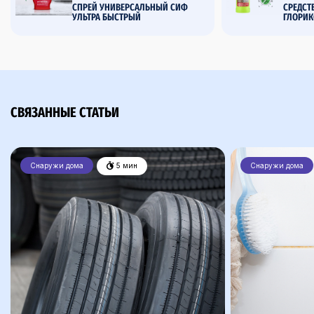
СПРЕЙ УНИВЕРСАЛЬНЫЙ СИФ
CРЕДСТ
УЛЬТРА БЫСТРЫЙ
ГЛОРИК
СВЯЗАННЫЕ СТАТЬИ
Снаружи дома
5 мин
Снаружи дома