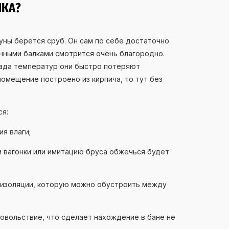
ЛКА?
уны берётся сруб. Он сам по себе достаточно
ёнными балками смотрится очень благородно.
пада температур они быстро потеряют
помещение построено из кирпича, то тут без
я:
я влаги;
и вагонки или имитацию бруса обжечься будет
оизоляции, которую можно обустроить между
довольствие, что сделает нахождение в бане не