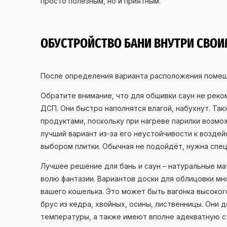
просто полезным, но и приятным.
ОБУСТРОЙСТВО БАНИ ВНУТРИ СВОИМ
После определения варианта расположения помеще
Обратите внимание, что для обшивки саун не реко
ДСП. Они быстро наполнятся влагой, набухнут. Та
продуктами, поскольку при нагреве парилки возмо
лучший вариант из-за его неустойчивости к возде
выбором плитки. Обычная не подойдёт, нужна спе
Лучшее решение для бань и саун – натуральные ма
волю фантазии. Вариантов доски для облицовки м
вашего кошелька. Это может быть вагонка высокого
брус из кедра, хвойных, осины, лиственницы. Они 
температуры, а также имеют вполне адекватную с