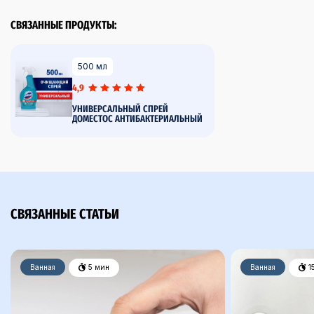
СВЯЗАННЫЕ ПРОДУКТЫ:
500 мл
4,9
УНИВЕРСАЛЬНЫЙ СПРЕЙ
ДОМЕСТОС АНТИБАКТЕРИАЛЬНЫЙ
СВЯЗАННЫЕ СТАТЬИ
Ванная
5 мин
Ванная
1