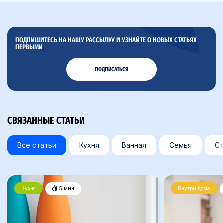
ПОДПИШИТЕСЬ НА НАШУ РАССЫЛКУ И УЗНАЙТЕ О НОВЫХ СТАТЬЯХ
ПЕРВЫМИ
ПОДПИСАТЬСЯ
СВЯЗАННЫЕ СТАТЬИ
Все статьи
Кухня
Ванная
Семья
Ст
Кухня
5 мин
Внутри дома