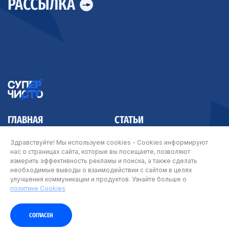
РАССЫЛКА
ГЛАВНАЯ
СТАТЬИ
КОНТАКТЫ
Здравствуйте! Мы используем cookies - Cookies информируют
нас о страницах сайта, которые вы посещаете, позволяют
измерить эффективность рекламы и поиска, а также сделать
необходимые выводы о взаимодействии с сайтом в целях
улучшения коммуникации и продуктов. Узнайте больше о
© Арнест ЮниРусь 2026
политике Cookies
Карта сайта
|
Политика Cookie
|
Политика о персональных данных
|
Условия
пользования сайтом
СОГЛАСЕН