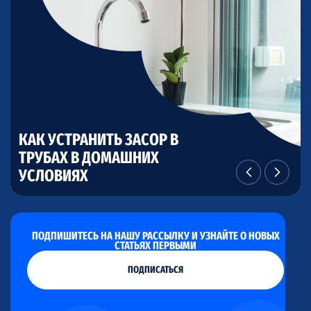
КАК УСТРАНИТЬ ЗАСОР В
ТРУБАХ В ДОМАШНИХ
КАК ИЗБАВИТЬСЯ ОТ
КАК УБРАТЬ ПЛЕСЕНЬ В
КАК ОТСТИРАТЬ ШТОРКУ В
УСЛОВИЯХ
РЖАВЧИНЫ В УНИТАЗЕ
СТИРАЛЬНОЙ МАШИНЕ
ВАННОЙ
ПОДПИШИТЕСЬ НА НАШУ РАССЫЛКУ И УЗНАЙТЕ О НОВЫХ
СТАТЬЯХ ПЕРВЫМИ
ПОДПИСАТЬСЯ