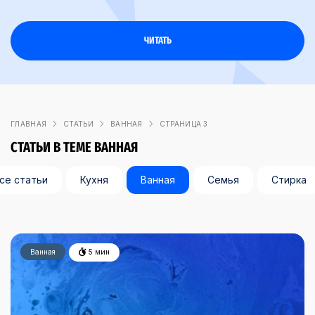
ЧИТАТЬ
ЧИТАТЬ
ЧИТАТЬ
ЧИТАТЬ
ГЛАВНАЯ
СТАТЬИ
ВАННАЯ
СТРАНИЦА 3
СТАТЬИ В ТЕМЕ ВАННАЯ
се статьи
Кухня
Ванная
Семья
Стирка
Ванная
5 мин