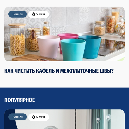
Ванная
5 мин
КАК ЧИСТИТЬ КАФЕЛЬ И МЕЖПЛИТОЧНЫЕ ШВЫ?
ПОПУЛЯРНОЕ
Ванная
Ванная
Ванная
Ванная
5 мин
15 мин
5 мин
15 мин