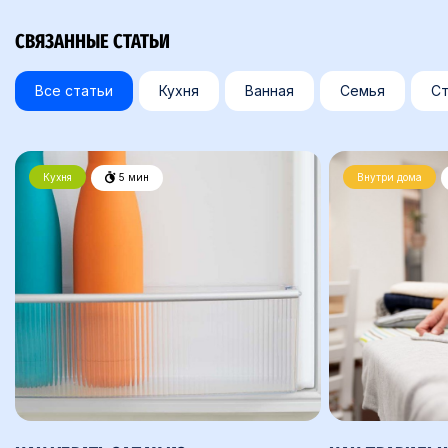
СВЯЗАННЫЕ СТАТЬИ
Все статьи
Кухня
Ванная
Семья
Ст
Кухня
5 мин
Внутри дома