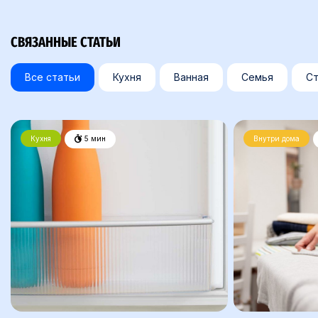
СВЯЗАННЫЕ СТАТЬИ
Все статьи
Кухня
Ванная
Семья
Ст
Кухня
5 мин
Внутри дома