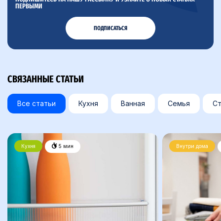
ПЕРВЫМИ
ПОДПИСАТЬСЯ
СВЯЗАННЫЕ СТАТЬИ
Все статьи
Кухня
Ванная
Семья
Ст
Кухня
5 мин
Внутри дома