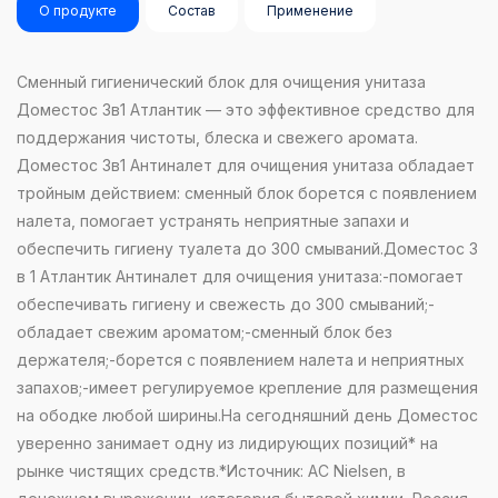
О продукте
Состав
Применение
Сменный гигиенический блок для очищения унитаза
Доместос 3в1 Атлантик — это эффективное средство для
поддержания чистоты, блеска и свежего аромата.
Доместос 3в1 Антиналет для очищения унитаза обладает
тройным действием: сменный блок борется с появлением
налета, помогает устранять неприятные запахи и
обеспечить гигиену туалета до 300 смываний.Доместос 3
в 1 Атлантик Антиналет для очищения унитаза:-помогает
обеспечивать гигиену и свежесть до 300 смываний;-
обладает свежим ароматом;-сменный блок без
держателя;-борется с появлением налета и неприятных
запахов;-имеет регулируемое крепление для размещения
на ободке любой ширины.На сегодняшний день Доместос
уверенно занимает одну из лидирующих позиций* на
рынке чистящих средств.*Источник: AC Nielsen, в