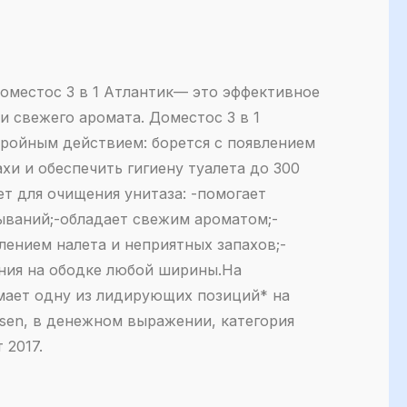
Доместос 3 в 1 Атлантик— это эффективное
и свежего аромата. Доместос 3 в 1
тройным действием: борется с появлением
хи и обеспечить гигиену туалета до 300
т для очищения унитаза: -помогает
мываний;-обладает свежим ароматом;-
лением налета и неприятных запахов;-
ния на ободке любой ширины.На
мает одну из лидирующих позиций* на
lsen, в денежном выражении, категория
 2017.