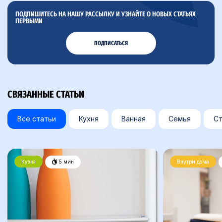
ПОДПИШИТЕСЬ НА НАШУ РАССЫЛКУ И УЗНАЙТЕ О НОВЫХ СТАТЬЯХ
ПЕРВЫМИ
ПОДПИСАТЬСЯ
СВЯЗАННЫЕ СТАТЬИ
Все статьи
Кухня
Ванная
Семья
Ст
Кухня
5 мин
Внутри дома